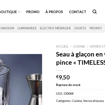
BOUTIQUE
PROMO
À PROPOS
CONTACT
E MAISON
LUMINAIRES
ELECTRO-MÉNAGER
JOUETS
PROMO
ACCUEIL
/
CUISINE
/
VERRES E
Seau à glaçon en
pince « TIMELESS
9,50
€
Rupture de stock
UGS :
530068
Catégories :
Cuisine
,
Verres et tasses