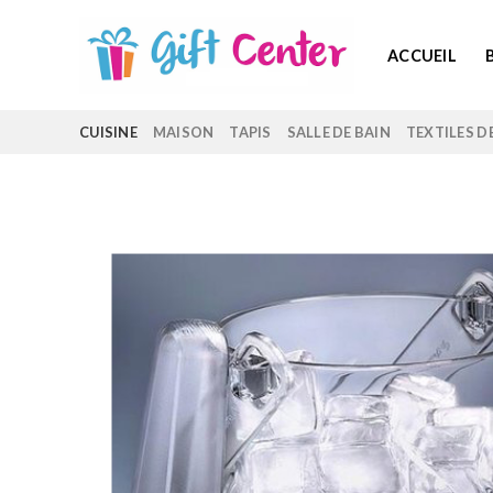
Skip
to
ACCUEIL
content
CUISINE
MAISON
TAPIS
SALLE DE BAIN
TEXTILES D