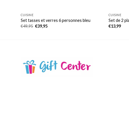
CUISINE
CUISINE
Set tasses et verres 6 personnes bleu
Set de 2 pl
Le
Le
€
49,95
€
39,95
€
13,99
prix
prix
initial
actuel
était :
est :
€49,95.
€39,95.