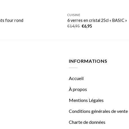
CUISINE
ats four rond
6 verres en cristal 25cl « BASIC »
Le
Le
€
14,95
€
6,95
prix
prix
initial
actuel
était :
est :
€14,95.
€6,95.
INFORMATIONS
Accueil
À propos
Mentions Légales
Conditions générales de vente
Charte de données