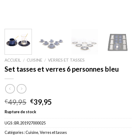
ACCUEIL
/
CUISINE
/
VERRES ET TASSES
Set tasses et verres 6 personnes bleu
Le
Le
49,95
39,95
€
€
prix
prix
Rupture de stock
initial
actuel
était :
est :
UGS :
BR.201927000025
€49,95.
€39,95.
Catégories :
Cuisine
,
Verres et tasses