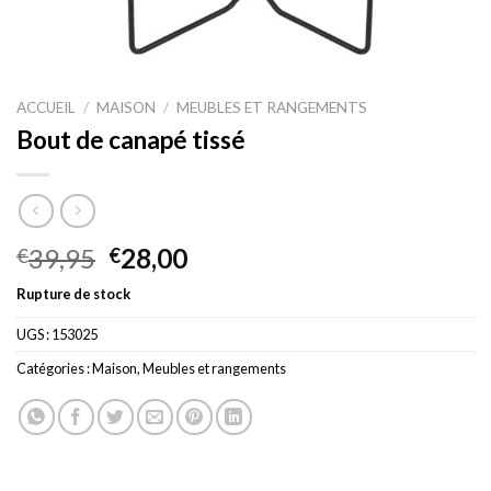
ACCUEIL
/
MAISON
/
MEUBLES ET RANGEMENTS
Bout de canapé tissé
Le
Le
39,95
28,00
€
€
prix
prix
Rupture de stock
initial
actuel
était :
est :
UGS :
153025
€39,95.
€28,00.
Catégories :
Maison
,
Meubles et rangements