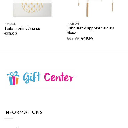
MAISON
MAISON
Tabouret d’appoint velours
Toile imprimé Ananas
blanc
€
25,00
Le
Le
€
69,99
€
49,99
prix
prix
initial
actuel
était :
est :
€69,99.
€49,99.
INFORMATIONS