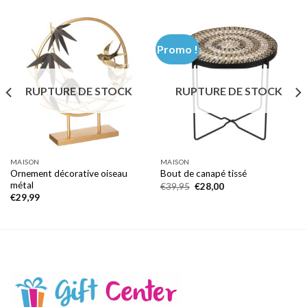
Promo !
RUPTURE DE STOCK
RUPTURE DE STOCK
MAISON
MAISON
Ornement décorative oiseau
Bout de canapé tissé
métal
Le
Le
€
39,95
€
28,00
prix
prix
€
29,99
initial
actuel
était :
est :
€39,95.
€28,00.