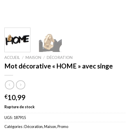
ACCUEIL
/
MAISON
/
DÉCORATION
Mot décorative « HOME » avec singe
10,99
€
Rupture de stock
UGS :
187915
Catégories :
Décoration
,
Maison
,
Promo