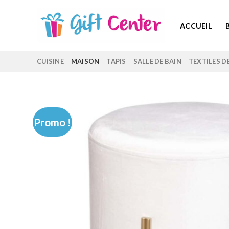
Skip
to
ACCUEIL
content
CUISINE
MAISON
TAPIS
SALLE DE BAIN
TEXTILES D
Promo !