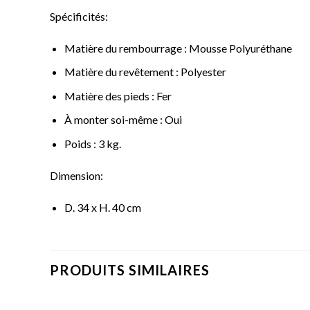
Spécificités:
Matière du rembourrage :
Mousse Polyuréthane
Matière du revêtement :
Polyester
Matière des pieds :
Fer
À monter soi-même :
Oui
Poids :
3 kg
.
Dimension:
D. 34 x H. 40 cm
PRODUITS SIMILAIRES