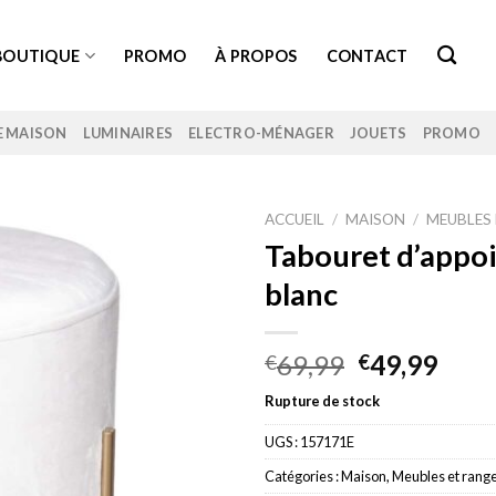
BOUTIQUE
PROMO
À PROPOS
CONTACT
E MAISON
LUMINAIRES
ELECTRO-MÉNAGER
JOUETS
PROMO
ACCUEIL
/
MAISON
/
MEUBLES
Tabouret d’appoi
blanc
Le
Le
69,99
49,99
€
€
prix
prix
Rupture de stock
initial
actu
était :
est :
UGS :
157171E
€69,99.
€49,
Catégories :
Maison
,
Meubles et rang