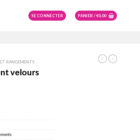
SE CONNECTER
PANIER /
€
0,00
 ET RANGEMENTS
nt velours
el
99.
ements