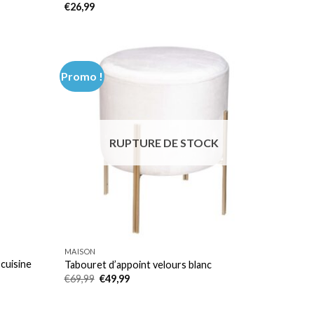
€
26,99
Promo !
RUPTURE DE STOCK
MAISON
 cuisine
Tabouret d’appoint velours blanc
Le
Le
€
69,99
€
49,99
prix
prix
initial
actuel
était :
est :