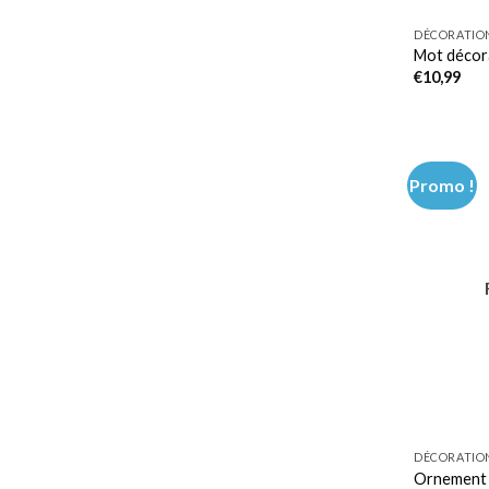
DÉCORATIO
Mot décora
€
10,99
Promo !
DÉCORATIO
Ornement f