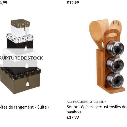
Le
4,99
€
12,99
x
prix
ial
actuel
it :
est :
9,99.
€14,99.
RUPTURE DE STOCK
ACCESSOIRES DE CUISINE
Set pot épices avec ustensiles de
oites de rangement « Suite »
bambou
€
17,99