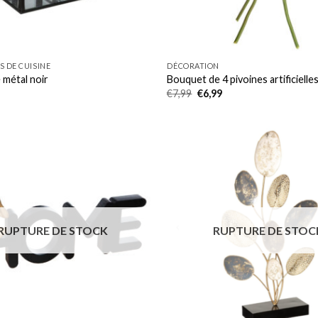
S DE CUISINE
DÉCORATION
 métal noir
Bouquet de 4 pivoines artificielle
Le
Le
€
7,99
€
6,99
prix
prix
initial
actuel
était :
est :
€7,99.
€6,99.
RUPTURE DE STOCK
RUPTURE DE STOC