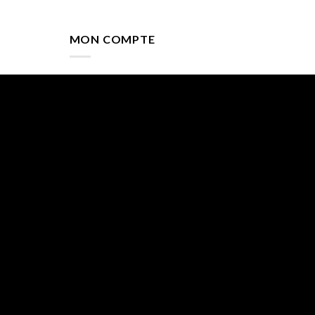
MON COMPTE
Validation de la commande
Mon compte
Livraison & Paiement
Contact