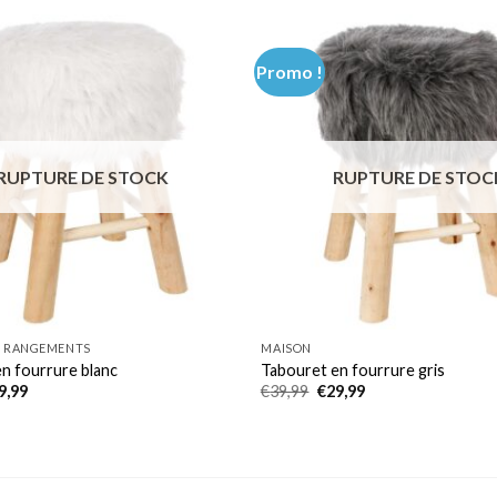
Promo !
RUPTURE DE STOCK
RUPTURE DE STOC
T RANGEMENTS
MAISON
n fourrure blanc
Tabouret en fourrure gris
Le
Le
Le
9,99
€
39,99
€
29,99
x
prix
prix
prix
ial
actuel
initial
actuel
it :
est :
était :
est :
9,99.
€29,99.
€39,99.
€29,99.