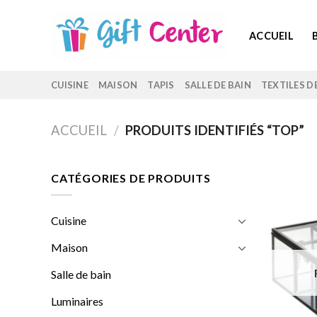
Skip
to
ACCUEIL
content
CUISINE
MAISON
TAPIS
SALLE DE BAIN
TEXTILES D
ACCUEIL
/
PRODUITS IDENTIFIÉS “TOP”
CATÉGORIES DE PRODUITS
Cuisine
Maison
Salle de bain
Luminaires