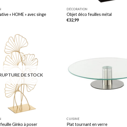
N
DÉCORATION
tive « HOME » avec singe
Objet déco feuilles métal
€
32,99
RUPTURE DE STOCK
N
CUISINE
euille Ginko à poser
Plat tournant en verre