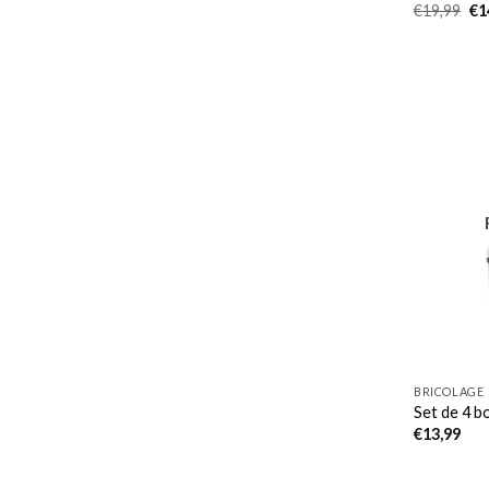
Le
€
19,99
€
1
pri
init
éta
€1
BRICOLAGE
Set de 4 b
€
13,99