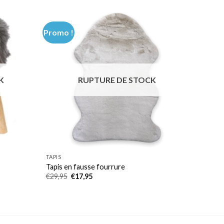
€69,99.
€49,99.
Promo !
K
RUPTURE DE STOCK
TAPIS
Tapis en fausse fourrure
Le
Le
€
29,95
€
17,95
prix
prix
initial
actuel
était :
est :
€29,95.
€17,95.