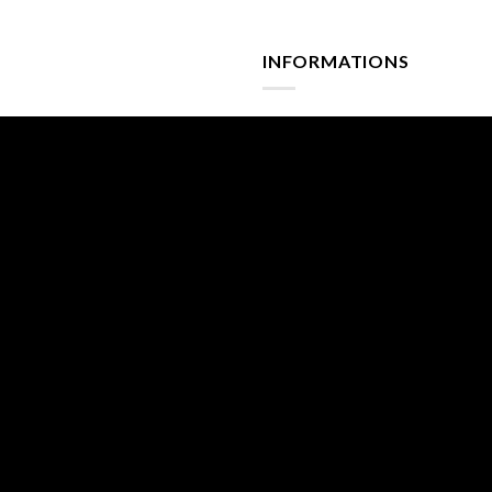
INFORMATIONS
Accueil
À propos
Mentions Légales
Conditions générales de vente
Charte de données
Politique de confidentialité