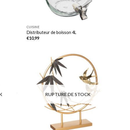
CUISINE
s
Distributeur de boisson 4L
€
10,99
K
RUPTURE DE STOCK