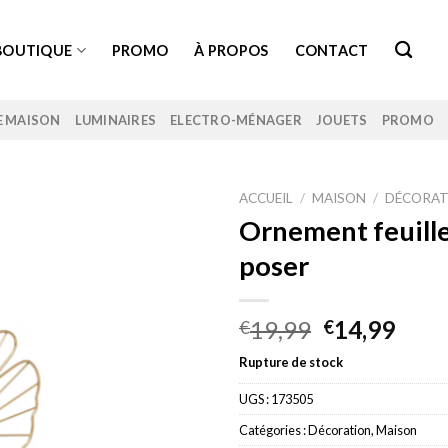
BOUTIQUE
PROMO
À PROPOS
CONTACT
E MAISON
LUMINAIRES
ELECTRO-MÉNAGER
JOUETS
PROMO
ACCUEIL
/
MAISON
/
DÉCORAT
Ornement feuille
poser
Le
Le
19,99
14,99
€
€
prix
prix
Rupture de stock
initial
actu
était :
est :
UGS :
173505
€19,99.
€14,
Catégories :
Décoration
,
Maison