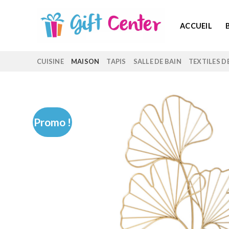
Skip
to
ACCUEIL
content
CUISINE
MAISON
TAPIS
SALLE DE BAIN
TEXTILES D
Promo !