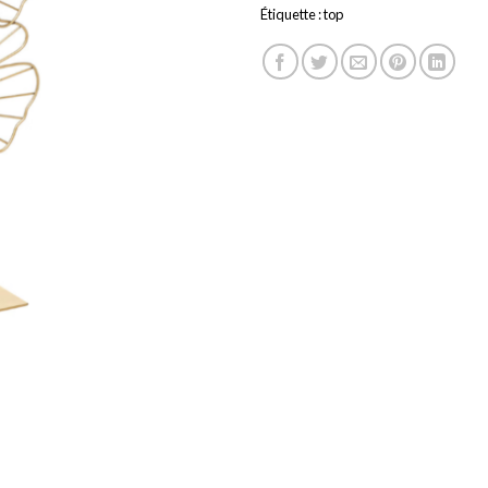
Étiquette :
top