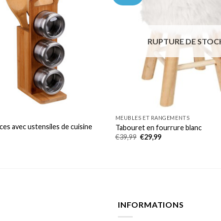
RUPTURE DE STOC
MEUBLES ET RANGEMENTS
ces avec ustensiles de cuisine
Tabouret en fourrure blanc
Le
Le
€
39,99
€
29,99
prix
prix
initial
actuel
était :
est :
€39,99.
€29,99.
INFORMATIONS