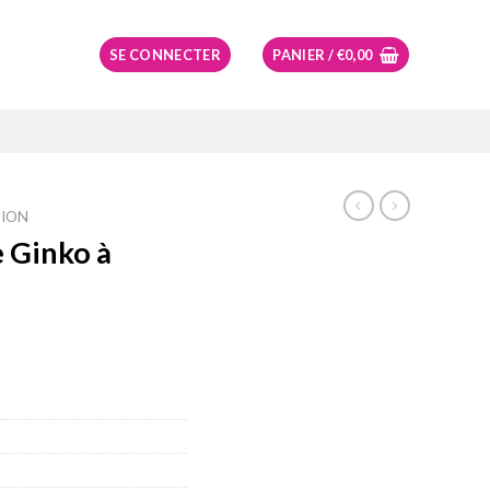
SE CONNECTER
PANIER /
€
0,00
ION
 Ginko à
el
99.